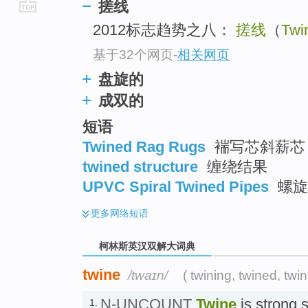
搓线
go
2012标志趋势之八：
搓线
（
Twi
top
基于32个网页
-
相关网页
盘旋的
成双的
短语
Twined Rag Rugs
褍写芯斜薪芯
twined structure
缠绕结果
UPVC Spiral Twined Pipes
螺旋
更多
网络短语
柯林斯英汉双解大词典
twine
/twaɪn/
( twining, twined, twin
N-UNCOUNT
Twine
is strong s
1.