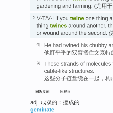
gardening and farming.
V-T/V-I
If you
twine
one thing a
2.
thing
twines
around another, the 
or wound around the second.
He had twined his chubby a
例：
他胖乎乎的双臂搂住文森特
These strands of molecules 
例：
cable-like structures.
这些分子链盘绕在一起，构
同近义词
同根词
adj. 成双的；搓成的
geminate