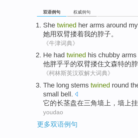
双语例句
权威例句
She
twined
her arms
around
my
她
用
双臂
搂着
我
的脖子。
《牛津词典》
He
had
twined
his
chubby
arms
他
胖乎乎的
双臂
搂住
文森特
的
脖
《柯林斯英汉双解大词典》
The
long
stems
twined
round th
small
bell
.
它
的
长
茎
盘
在
三角墙上，墙上
挂
youdao
更多双语例句