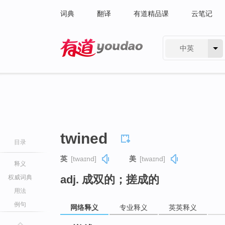
词典
翻译
有道精品课
云笔记
中英
有道 - 网易旗下搜索
twined
目录
英
[twaɪnd]
美
[twaɪnd]
释义
adj. 成双的；搓成的
权威词典
用法
例句
网络释义
专业释义
英英释义