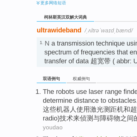
更多
网络短语
柯林斯英汉双解大词典
ultrawideband
/ˌʌltrəˈwaɪdˌbænd/
N
a transmission technique usi
1.
spectrum of frequencies that e
transfer of data 超宽带 ( abbr:
双语例句
权威例句
The
robots
use
laser
range find
determine
distance
to
obstacles
这些
机器人
使用
激光
测距
机
和
超
radio)技术
来
侦测与障碍物之间
youdao