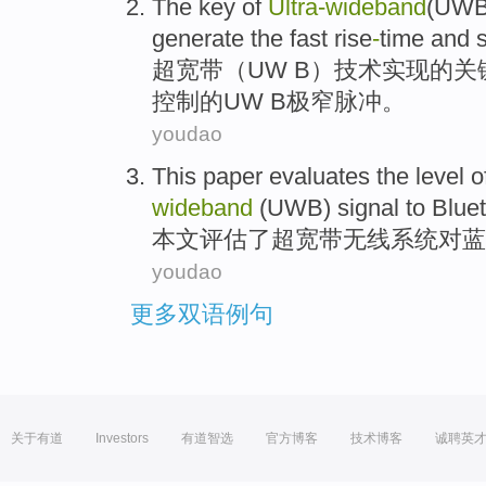
The
key
of
Ultra-wideband
(
UW
generate
the
fast rise
-
time and s
超
宽带（
UW
B）
技术
实现
的
关
控制的
UW
B极窄脉冲。
youdao
This paper
evaluates
the level
o
wideband
(UWB) signal to
Blue
本文
评估
了
超
宽带无线
系统
对
蓝
youdao
更多双语例句
关于有道
Investors
有道智选
官方博客
技术博客
诚聘英