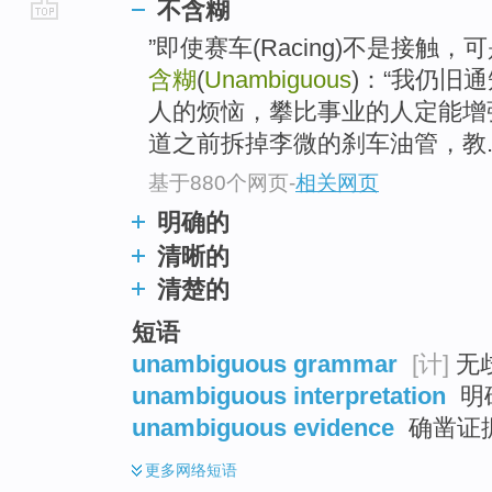
不含糊
go
”即使赛车(Racing)不是接
top
含糊
(
Unambiguous
)：“我仍旧
人的烦恼，攀比事业的人定能增
道之前拆掉李微的刹车油管，教..
基于880个网页
-
相关网页
明确的
清晰的
清楚的
短语
unambiguous grammar
[计]
无
unambiguous interpretation
明
unambiguous evidence
确凿证
更多
网络短语