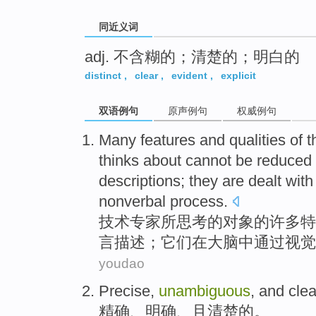
同近义词
adj. 不含糊的；清楚的；明白的
distinct
,
clear
,
evident
,
explicit
双语例句
原声例句
权威例句
Many
features
and
qualities
of
t
thinks about
cannot be
reduced
descriptions
;
they are
dealt wit
nonverbal
process
.
技术专家所
思考
的
对象
的
许多
特
言
描述
；
它们
在
大脑中
通过
视觉
youdao
Precise
,
unambiguous
,
and
clea
精确
、
明确
、
且
清楚
的。