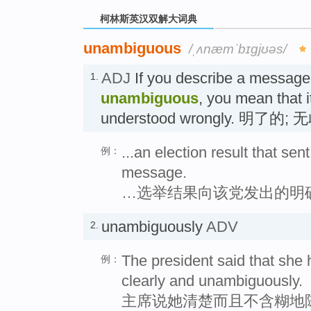
柯林斯英汉双解大词典
unambiguous
/ˌʌnæmˈbɪɡjʊəs/
ADJ
If you describe a messag
1.
unambiguous
, you mean that i
understood wrongly. 明了的;
...an election result that se
例：
message.
…选举结果向该党发出的明
unambiguously
ADV
2.
The president said that she 
例：
clearly and unambiguously.
主席说她清楚而且不含糊地