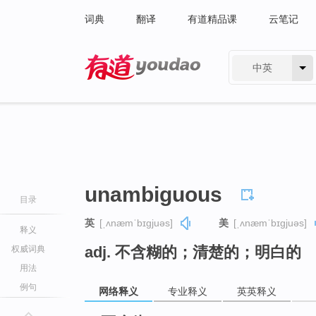
词典
翻译
有道精品课
云笔记
中英
有道 - 网易旗下搜索
unambiguous
目录
英
[ˌʌnæmˈbɪɡjuəs]
美
[ˌʌnæmˈbɪɡjuəs]
释义
adj. 不含糊的；清楚的；明白的
权威词典
用法
例句
网络释义
专业释义
英英释义