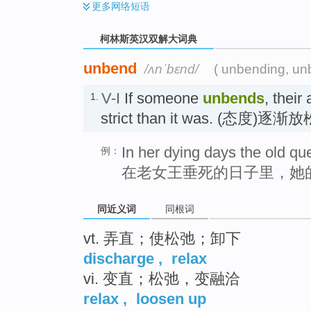
更多
网络短语
柯林斯英汉双解大词典
unbend
/ʌnˈbɛnd/
( unbending, un
V-I
If someone
unbends
, their
1.
strict than it was. (态度)逐渐放
In her dying days the old que
例：
在老女王垂死的日子里，她
同近义词
同根词
vt. 弄直；使松弛；卸下
discharge
,
relax
vi. 变直；松弛，变融洽
relax
,
loosen up