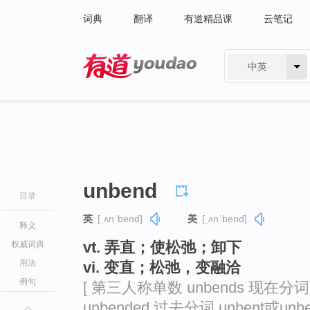
词典
翻译
有道精品课
云笔记
中英
有道 - 网易旗下搜索
unbend
目录
英
[ˌʌnˈbend]
美
[ˌʌnˈbend]
释义
vt. 弄直；使松弛；卸下
权威词典
用法
vi. 变直；松弛，变融洽
例句
[ 第三人称单数 unbends 现在分词 u
unbended 过去分词 unbent或unbe