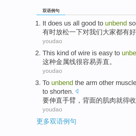
双语例句
It does
us
all
good
to
unbend
so
有时
放松一下
对
我们
大家都
有好
youdao
This kind
of wire
is easy
to
unb
这种
金属
线
很
容易弄直。
youdao
To
unbend
the
arm
other
muscl
to
shorten
.
要
伸直
手臂
，
背面
的
肌肉
就
得
收
youdao
更多双语例句