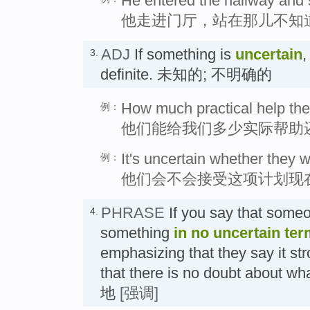
He entered the hallway and s
他走进门厅，站在那儿不知
ADJ
If something is
uncertain
,
3.
definite. 未知的; 不明确的
How much practical help they
例：
他们能给我们多少实际帮助
It's uncertain whether they w
例：
他们会不会接受这项计划现
PHRASE
If you say that someo
4.
something
in no uncertain te
emphasizing that they say it str
that there is no doubt about
地
[强调]