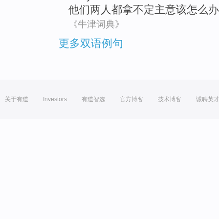
他们
两人
都
拿不定主意
该怎么办
《牛津词典》
更多双语例句
关于有道
Investors
有道智选
官方博客
技术博客
诚聘英