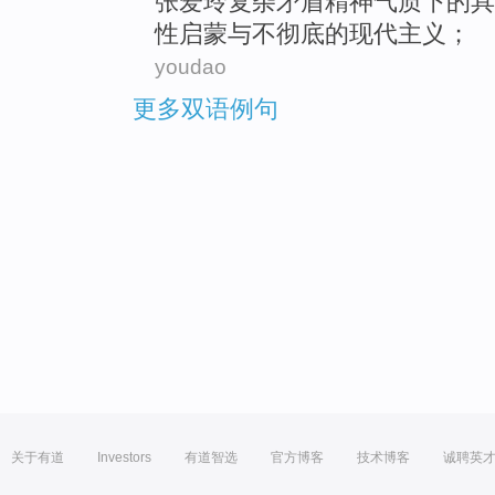
张爱玲
复杂
矛盾
精神
气质
下的
具
性启蒙与不彻底的现代主义；
youdao
更多双语例句
关于有道
Investors
有道智选
官方博客
技术博客
诚聘英