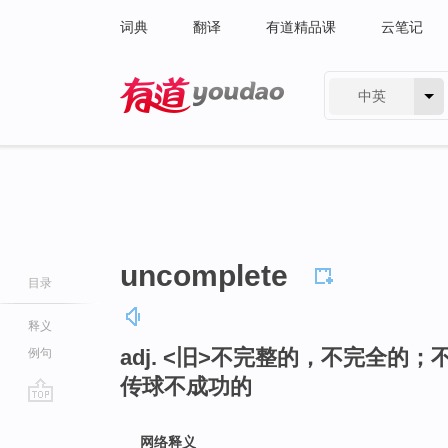
词典
翻译
有道精品课
云笔记
中英
有道 - 网易旗下搜索
uncomplete
目录
释义
adj. <旧>不完整的，不完全
例句
传球不成功的
go
top
网络释义