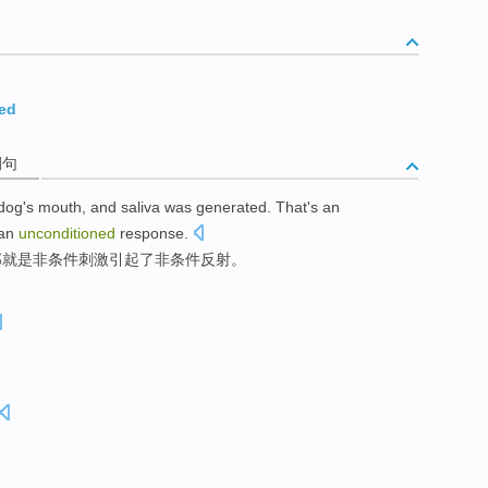
ted
例句
 dog
's mouth, and
saliva
was generated.
That
's
an
 an
unconditioned
response.
那
就是
非条件
刺激
引起
了非条件反射。