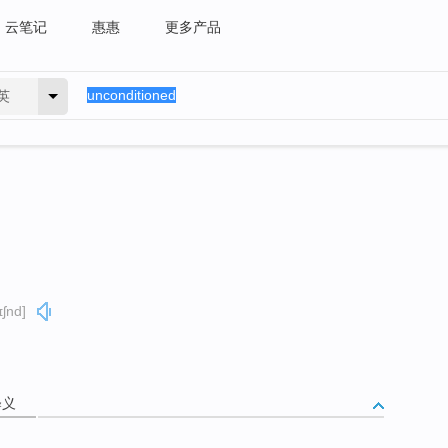
云笔记
惠惠
更多产品
英
ɪʃnd]
释义