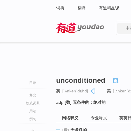
词典
翻译
有道精品课
中
有道 - 网易旗下搜索
unconditioned
目录
英
[ˌʌnkənˈdɪʃnd]
美
[ˌʌnkənˈd
释义
adj. [数] 无条件的；绝对的
权威词典
用法
网络释义
专业释义
英英
例句
无条件的
[数]