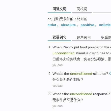
同近义词
同根词
adj. [数]无条件的；绝对的
strict
,
absolute
,
positive
,
unlimi
双语例句
原声例句
权威
When Pavlov
put food powder in
the
unconditioned
stimulus
giving
rise
to
巴
甫洛夫给
狗
喂食，
狗会分泌唾液
。
youdao
What
's
the
unconditioned
stimulus
?
什么
是
无条件
刺激
？
youdao
What
's
the
unconditioned
response
?
无条件
反应
是
什么
？
youdao