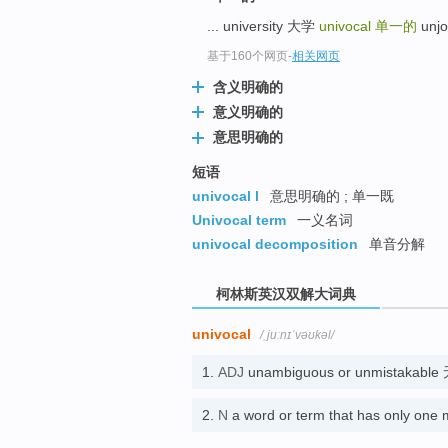
go
... university 大学
univocal
单一的
unjo
top
基于160个网页
-
相关网页
含义明确的
意义明确的
意思明确的
短语
univocal l
意思明确的 ; 单一既
Univocal term
一义名词
univocal decomposition
单音分解
柯林斯英汉双解大词典
univocal
/ˌjuːnɪˈvəʊkəl/
1.
ADJ
unambiguous or unmistakab
2.
N
a word or term that has only 