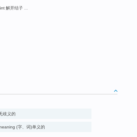
int 解开结子 ...
le 无歧义的
one meaning (字、词)单义的