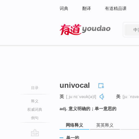
词典
翻译
有道精品课
中
有道 - 网易旗下搜索
univocal
目录
英
[ˌjuːnɪˈvəʊk(ə)l]
美
[juːˈnɪvə
释义
adj. 意义明确的；单一意思的
权威词典
例句
网络释义
英英释义
单一的