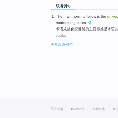
双语例句
The
main
norm
to
follow
is
the
univoc
modern
linguistics
.
术语
规范化
应
遵循
的
主要
标准
是
术语
youdao
更多双语例句
关于有道
Investors
有道智选
官