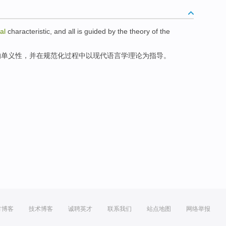
al
characteristic,
and
all
is guided
by the
theory
of the
的
单义性
，
并
在规范化过程
中
以
现代
语言学
理论
为
指导。
方博客
技术博客
诚聘英才
联系我们
站点地图
网络举报