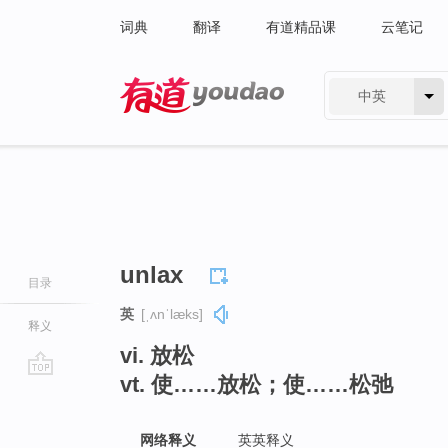
词典
翻译
有道精品课
云笔记
中英
有道 - 网易旗下搜索
unlax
目录
英
[ˌʌnˈlæks]
释义
vi. 放松
vt. 使……放松；使……松弛
go
top
网络释义
英英释义