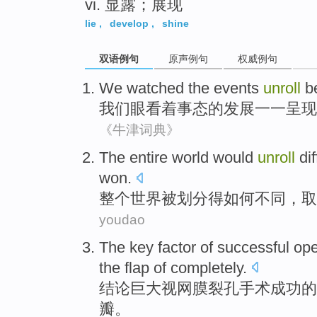
vi. 显露；展现
lie
,
develop
,
shine
双语例句
原声例句
权威例句
We
watched
the
events
unroll
b
我们
眼看
着
事态
的发展一一呈现
《牛津词典》
The entire
world
would
unroll
di
won
.
整个
世界
被
划分
得如何
不同
，
取
youdao
The
key
factor
of
successful
ope
the
flap
of
completely.
结论巨大视网膜裂孔
手术
成功
的
瓣
。