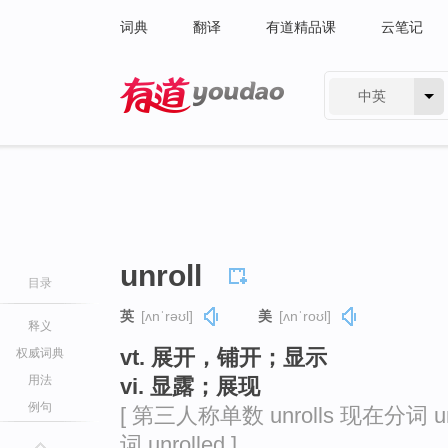
词典
翻译
有道精品课
云笔记
中英
有道 - 网易旗下搜索
unroll
目录
英
[ʌnˈrəʊl]
美
[ʌnˈroʊl]
释义
vt. 展开，铺开；显示
权威词典
用法
vi. 显露；展现
例句
[ 第三人称单数 unrolls 现在分词 unr
词 unrolled ]