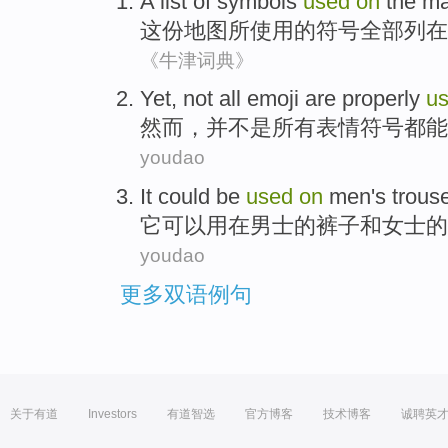
A
list
of
symbols
used
on
the
m
这份
地图
所
使用
的
符号全部
列
在
《牛津词典》
Yet
,
not
all
emoji
are properly
u
然而
，
并不是
所有
表情符号
都能
youdao
It
could be
used
on
men's
trous
它
可以
用
在
男士
的
裤子
和
女士
的
youdao
更多双语例句
关于有道
Investors
有道智选
官方博客
技术博客
诚聘英