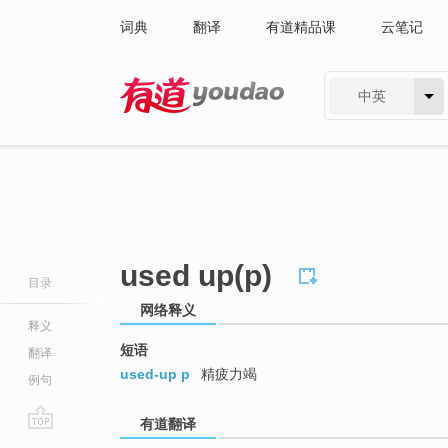
词典
翻译
有道精品课
云笔记
中英
有道 - 网易旗下搜索
used up(p)
目录
网络释义
释义
短语
翻译
used-up p
精疲力竭
例句
有道翻译
go