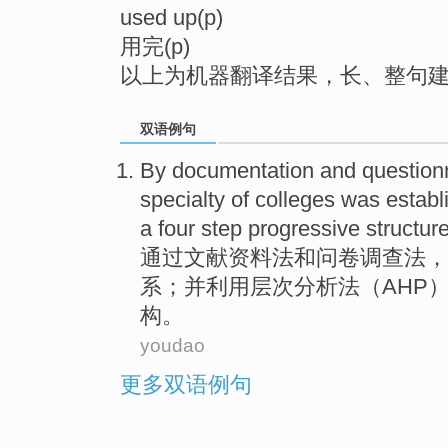
used up(p)
top
用完(p)
以上为机器翻译结果，长、整句
双语例句
By
documentation
and
question
specialty
of colleges
was establ
a
four
step progressive
structur
通过
文献资料法
和
问卷调查法
，
系
；
并
利用
层次
分析法（AHP
构。
youdao
更多双语例句