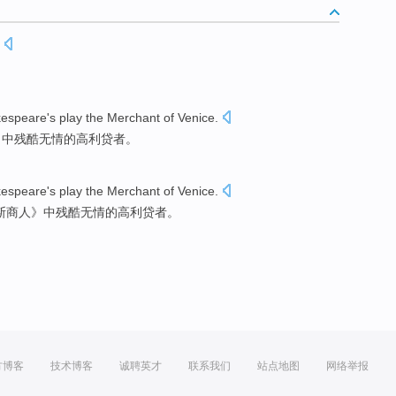
espeare's
play the Merchant
of
Venice
.
》
中
残酷无情
的
高利贷者
。
espeare's
play the Merchant
of
Venice
.
斯
商人》中
残酷
无情
的
高利贷
者。
方博客
技术博客
诚聘英才
联系我们
站点地图
网络举报