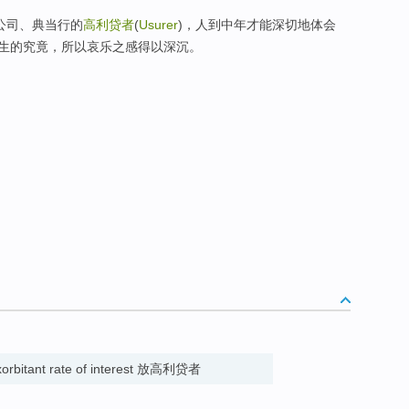
公司、典当行的
高利贷者
(
Usurer
)，人到中年才能深切地体会
生的究竟，所以哀乐之感得以深沉。
xorbitant rate of interest 放高利贷者