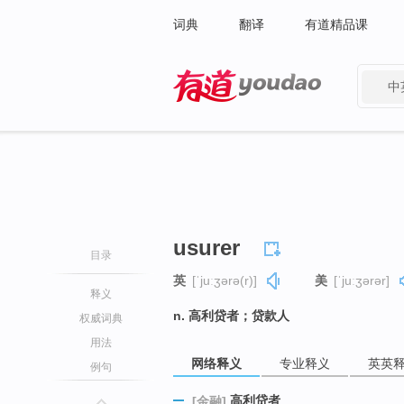
词典
翻译
有道精品课
中
有道 - 网易旗下搜索
usurer
目录
英
[ˈjuːʒərə(r)]
美
[ˈjuːʒərər]
释义
n. 高利贷者；贷款人
权威词典
用法
网络释义
专业释义
英英
例句
高利贷者
[金融]