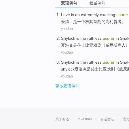
双语例句
权威例句
Love
is
an
extremely
exacting
usurer
.
爱情
，
是
一个
极其
苛刻的
高利贷者
。
youdao
Shylock
is
the
ruthless
usurer
in
Shak
夏洛克
是
莎士比亚
戏剧《
威尼斯
商人
youdao
Shylock
is
the
ruthless
usurer
in
Shak
shylock夏洛克
是
莎士比亚
戏剧《
威尼
youdao
更多双语例句
关于有道
Investors
有道智选
官