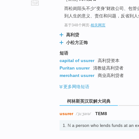
而松岗陌头不少“变身”财政公司、包管
go
到人生的意义、责任和问题，反省到人
top
基于348个网页
-
相关网页
高利贷
小松方正饰
短语
capital of usurer
高利贷资本
Puritan usurer
清教徒高利贷者
merchant usurer
商业高利贷者
更多
网络短语
柯林斯英汉双解大词典
usurer
TEM8
/ˈjuːʒərə/
1.
N
a person who lends funds at an e