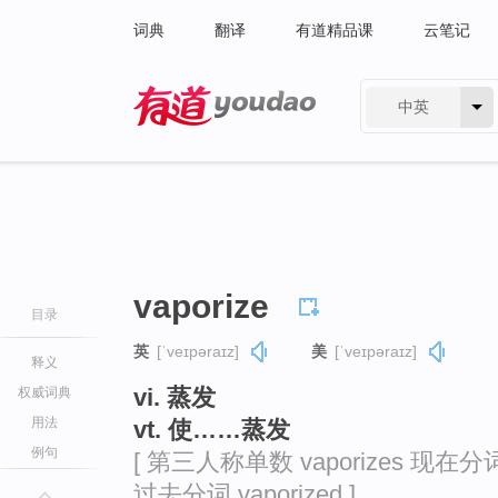
词典
翻译
有道精品课
云笔记
中英
有道 - 网易旗下搜索
vaporize
目录
英
[ˈveɪpəraɪz]
美
[ˈveɪpəraɪz]
释义
vi. 蒸发
权威词典
用法
vt. 使……蒸发
例句
[ 第三人称单数 vaporizes 现在分词 v
过去分词 vaporized ]