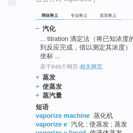
go
网络释义
专业释义
英英释义
top
汽化
... titration 滴定法（将
到反应完成，借以测定其浓度
坐标 ...
基于848个网页
-
相关网页
蒸发
使蒸发
蒸汽量
短语
vaporize machine
蒸化机
vaporize e
汽化 ; 使蒸发 ; 蒸发
vaporize a liquid
使液体蒸发