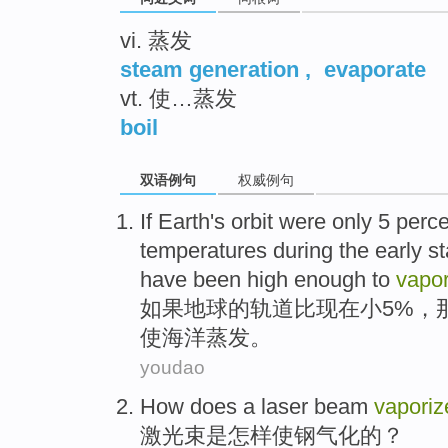
vi. 蒸发
steam generation
,
evaporate
vt. 使…蒸发
boil
双语例句
权威例句
If
Earth
's
orbit
were only 5 perc
temperatures
during the
early
st
have
been high enough to
vapor
如果
地球
的
轨道
比
现在
小
5%，
使
海洋蒸发
。
youdao
How
does a
laser beam
vaporiz
激光束
是
怎样
使
钢
气化
的？