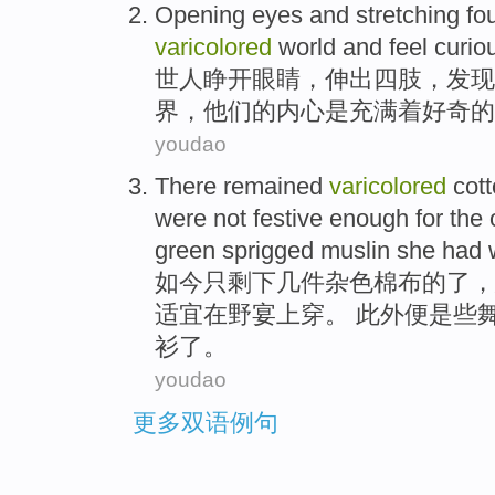
Opening
eyes
and
stretching
fo
varicolored
world and feel
curio
世人
睁开
眼睛
，
伸出
四肢
，
发现
界
，
他们
的
内心
是充满着好奇的
youdao
There
remained
varicolored
cot
were
not
festive
enough
for
the
o
green sprigged muslin
she
had
如今只
剩下
几件杂色
棉布
的了，
适宜在野宴上
穿
。 此外便是些
衫了。
youdao
更多双语例句