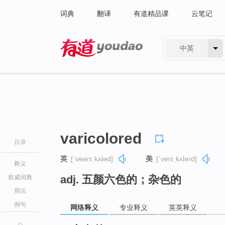
词典
翻译
有道精品课
云笔记
中英
有道 - 网易旗下搜索
varicolored
目录
英
[ˈveərɪˌkʌləd]
美
[ˈverɪˌkʌlərd]
释义
adj. 五颜六色的；杂色的
权威词典
用法
例句
网络释义
专业释义
英英释义