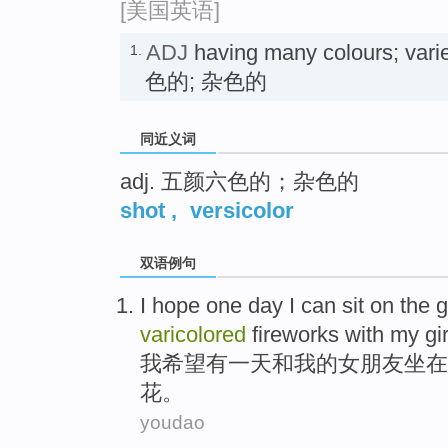
[美国英语]
ADJ
having many colours; va
1.
色的; 杂色的
同近义词
adj. 五颜六色的；杂色的
shot
,
versicolor
双语例句
I
hope
one
day
I can
sit on
the
g
varicolored
fireworks
with my
gi
我
希望
有一
天
和
我的
女朋友
坐在
花
。
youdao