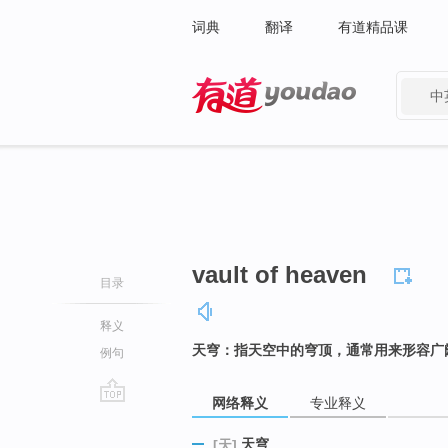
词典
翻译
有道精品课
中
有道 - 网易旗下搜索
vault of heaven
目录
释义
天穹：指天空中的穹顶，通常用来形容广
例句
网络释义
专业释义
go
top
天穹
[天]