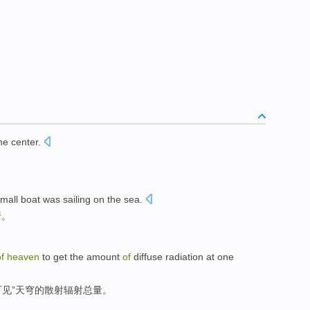
the
center
.
small boat
was
sailing
on
the sea
.
行
。
of
heaven
to
get
the
amount
of
diffuse
radiation
at one
可见”天穹
的
散射
辐射
总量
。