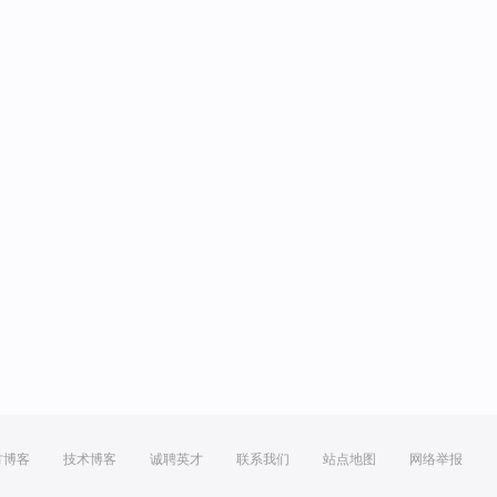
方博客
技术博客
诚聘英才
联系我们
站点地图
网络举报