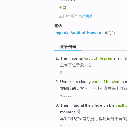
天穹
基于1个网页
-
相关网页
短语
Imperial Vault of Heaven
皇穹宇
双语例句
The Imperial
Vault
of
Heaven
sits
in 
皇
穹
宇位于最中心。
youdao
Under
the cloudy
vault
of
heaven
,
a 
在
阴暗
的
天穹
下，
一叶
小舟
在
海上
航
youdao
Then
integral
the
whole
visible
vault
moment.
再
对
“
可见
”
天穹
积分
，
得到
瞬时来自“
youdao