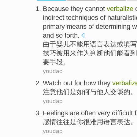
Because
they
cannot
verbalize
indirect
techniques
of
naturalisti
primary
means
of
determining
w
and
so forth
.
由于
婴儿
不能
用语言表达
或
填写
技巧
被
用来
作为
判断
他们
能
看到
要
手段
。
youdao
Watch out
for
how
they
verbaliz
注意
他们
是
如何
与他人
交谈
的。
youdao
Feelings
are
often
very difficult 
感情
往往
是
你
很难
用
语言表达。
youdao