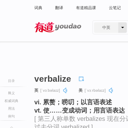
词典
翻译
有道精品课
云笔记
中英
有道 - 网易旗下搜索
verbalize
目录
英
[ˈvɜːbəlaɪz]
美
[ˈvɜːrbəlaɪz]
释义
vi. 累赘；唠叨；以言语表述
权威词典
用法
vt. 使……变成动词；用言语表达
例句
[ 第三人称单数 verbalizes 现在分词 v
过去分词 verbalized ]