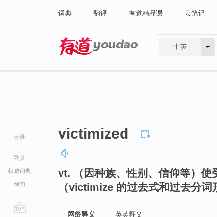
词典
翻译
有道精品课
云笔记
中英
有道 - 网易旗下搜索
victimized
目录
释义
vt. （因种族、性别、信仰等）
权威词典
例句
（victimize 的过去式和过去分
网络释义
英英释义