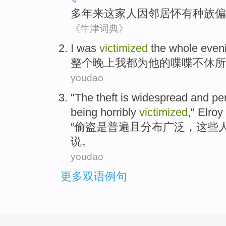
多年
来
这家
人因邻居怀有种族偏
《牛津词典》
I
was
victimized
the whole
even
整个
晚上
我
都为
他
的
喋喋
不休所
youdao
"The
theft
is
widespread
and
pe
being
horribly
victimized
,"
Elroy 
“
偷盗
是
普遍
且分布
广泛
，
这些
说。
youdao
更多双语例句