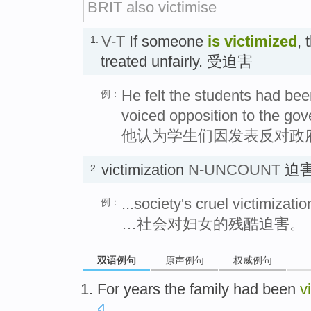
BRIT also victimise
V-T
If someone
is victimized
, 
1.
treated unfairly. 受迫害
He felt the students had bee
例：
voiced opposition to the go
他认为学生们因发表反对政
victimization
N-UNCOUNT
迫
2.
...society's cruel victimizat
例：
…社会对妇女的残酷迫害。
双语例句
原声例句
权威例句
For years
the family
had been
v