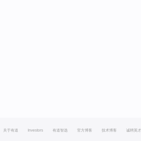
关于有道
Investors
有道智选
官方博客
技术博客
诚聘英