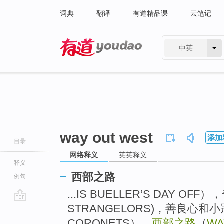
词典
翻译
有道精品课
云笔记
中英
有道 - 网易旗下搜索
way out west
添加
目录
网络释义
英英释义
释义
西部之路
例句
...IS BUELLER’S DAY OFF
STRANGELORS)，善良心和小冠
go
top
CORONETS），
西部之路
（
WA