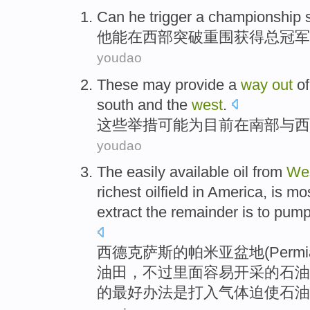
Can
he
trigger
a championship
他
能
在西部突破重围
获得
总冠军
youdao
These
may
provide
a
way
out
of
south
and
the
west
.
这些
举措
可能
为
目前
在
南部
与
西
youdao
The
easily
available
oil
from
We
richest
oilfield in
America
, is mo
extract
the remainder
is
to pum
西
德克萨斯
的帕米亚
盆地
(
Permi
油田
，不过里面
容易
开采
的
石油
的
最好
办法
是打入
气体
迫使
石油