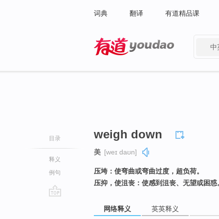
词典
翻译
有道精品课
中
有道 - 网易旗下搜索
weigh down
目录
美
[weɪ daʊn]
释义
压垮：使弯曲或弯曲过度，超负荷。
例句
压抑，使沮丧：使感到沮丧、无望或困惑
go
网络释义
英英释义
top