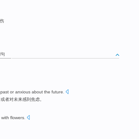
忧伤
例句
 past
or
anxious
about
the future
.
，
或者
对
未来
感到焦虑
。
with
flowers
.