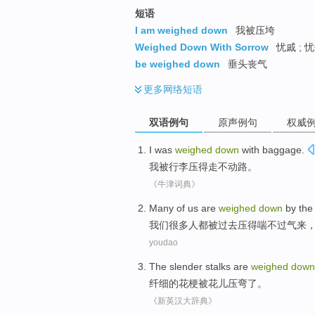
短语
I am weighed down
我被压垮
Weighed Down With Sorrow
忧戚 ; 
be weighed down
垂头丧气
更多
网络短语
双语例句
原声例句
权威
I
was
weighed
down
with baggage
.
我
被
行李
压得
走
不
动
路。
《牛津词典》
Many of
us
are
weighed
down
by
the
我们
很多
人
都
被
过去
压得
喘
不过气来
youdao
The
slender
stalks
are
weighed
down
纤细
的
花梗
被
花儿
压弯
了。
《新英汉大辞典》