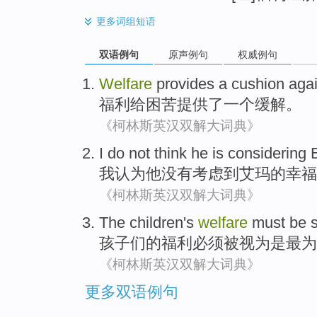
更多
词组短语
双语例句
原声例句
权威例句
Welfare
provides
a
cushion
agai
福利
给
困苦
提供了
一个
缓解
。
《柯林斯英汉双解大词典》
I
do
not
think
he
is
considering
我
认为
他
没有
考虑到
艾玛
的
幸福
《柯林斯英汉双解大词典》
The children
's
welfare
must
be
孩子
们
的
福利
必须
被
视为
是
最为
《柯林斯英汉双解大词典》
更多双语例句