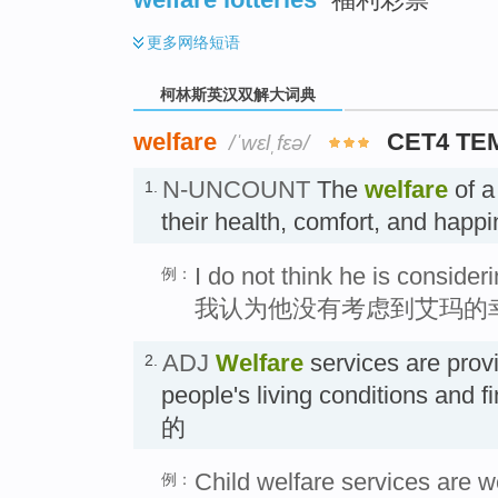
更多
网络短语
柯林斯英汉双解大词典
welfare
CET4 TE
/ˈwɛlˌfɛə/
N-UNCOUNT
The
welfare
of a
1.
their health, comfort, and h
I do not think he is conside
例：
我认为他没有考虑到艾玛的
ADJ
Welfare
services are provi
2.
people's living conditions and
的
Child welfare services are w
例：