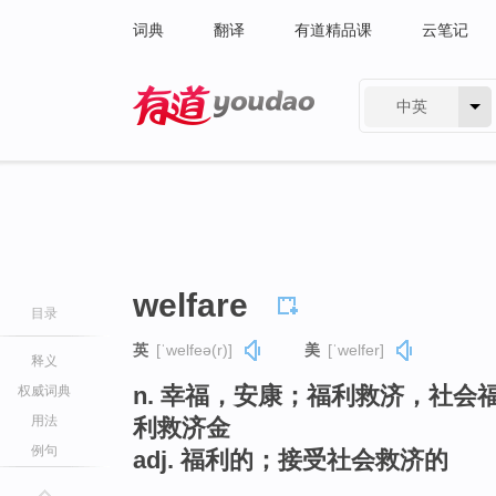
词典
翻译
有道精品课
云笔记
中英
有道 - 网易旗下搜索
welfare
目录
英
[ˈwelfeə(r)]
美
[ˈwelfer]
释义
n. 幸福，安康；福利救济，社
权威词典
用法
利救济金
例句
adj. 福利的；接受社会救济的