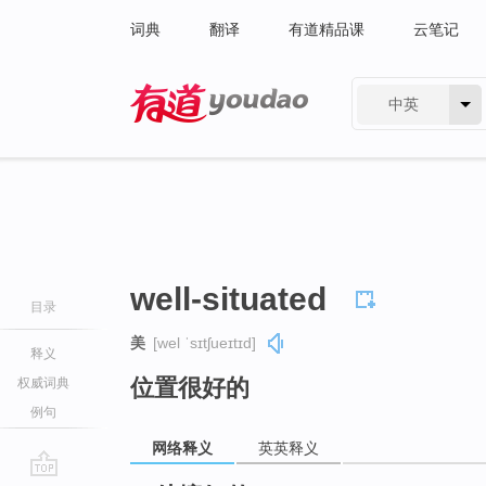
词典
翻译
有道精品课
云笔记
中英
有道 - 网易旗下搜索
well-situated
目录
美
[wel ˈsɪtʃueɪtɪd]
释义
位置很好的
权威词典
例句
网络释义
英英释义