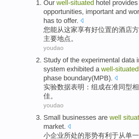
Our
well-situated
hotel
provide
opportunities,
important
and wor
has
to
offer
.
您
能从这家享有好
位置
的
酒店
方
主要
地点。
youdao
Study of the
experimental
data
system exhibited a
well-situated
phase
boundary
(MPB).
实验
数据
表明
：组成
在
准
同型
相
佳。
youdao
Small businesses
are
well
situa
market
.
小企业
所
处
的形势
有利于
从
单一