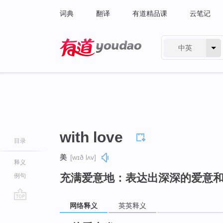
词典
翻译
有道精品课
云笔记
中英
有道 - 网易旗下搜索
with love
目录
美
[wɪð lʌv]
释义
充满爱意地：表达出深深的爱意
例句
网络释义
英英释义
go
top