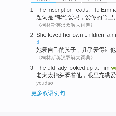
The
inscription reads
: "
To Emm
题词
是:“
献给
爱玛，
爱你
的哈里
《柯林斯英汉双解大词典》
She
loved
her own
children
,
alm
她
爱
自己
的
孩子
，
几乎
爱
得让
他
《柯林斯英汉双解大词典》
The old lady
looked up
at
him
w
老太太
抬头
看着
他
，
眼里
充满
爱
youdao
更多双语例句