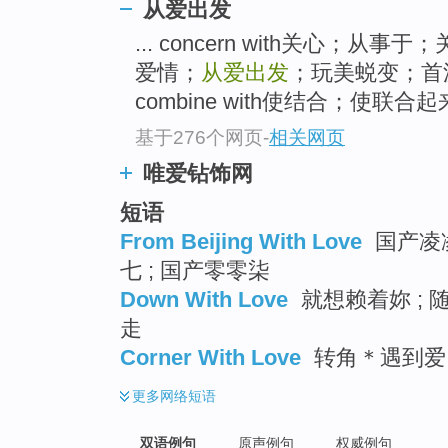
从爱出发
... concern with关心；从
爱情；
从爱出发
；玩美蜕变；首
combine with使结合；使联合起
基于276个网页
-
相关网页
唯爱钻饰网
短语
From Beijing With Love
国产凌凌
七 ; 国产零零柒
Down With Love
就想赖着妳 ; 随
走
Corner With Love
转角＊遇到爱 ;
更多
网络短语
双语例句
原声例句
权威例句