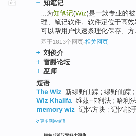
知笔记
go
...为
知笔记
(
Wiz
)是一款专业的
top
理、笔记软件。软件定位于高效
可以帮用户快速条理化保存、方..
基于1813个网页
-
相关网页
刘俊介
雷爵论坛
巫师
短语
The Wiz
新绿野仙踪 ; 绿野仙踪 ;
Wiz Khalifa
维兹·卡利法 ; 哈利法
memory wiz
记忆方块 ; 记忆能手
更多
网络短语
柯林斯英汉双解大词典