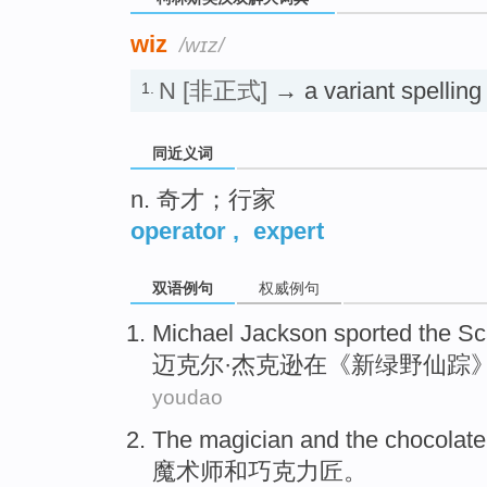
wiz
/wɪz/
N
[非正式]
→ a variant spelling
1.
同近义词
n. 奇才；行家
operator
,
expert
双语例句
权威例句
Michael
Jackson
sported
the S
迈克尔·
杰克逊
在
《新绿野仙踪
youdao
The magician
and
the chocolate
魔术师
和
巧克力
匠
。