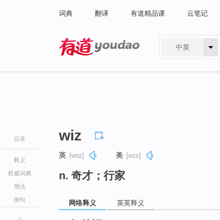
词典
翻译
有道精品课
云笔记
中英
有道 - 网易旗下搜索
wiz
目录
英
[wɪz]
美
[wɪz]
释义
n. 奇才；行家
权威词典
用法
例句
网络释义
英英释义