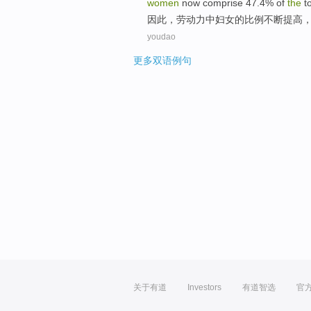
women
now
comprise
47.4% of
the
t
因此
，
劳动力
中
妇女
的
比例
不断
提高
youdao
更多双语例句
关于有道
Investors
有道智选
官