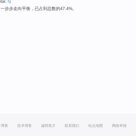
otal
.
，
一步步
走向
平衡
，
已
占
到
总数
的47.4%。
方博客
技术博客
诚聘英才
联系我们
站点地图
网络举报