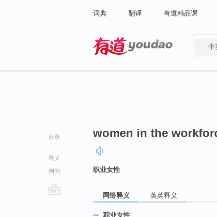
词典
翻译
有道精品课
中
有道 - 网易旗下搜索
women in the workfor
目录
释义
职业女性
例句
网络释义
英英释义
go
top
职业女性