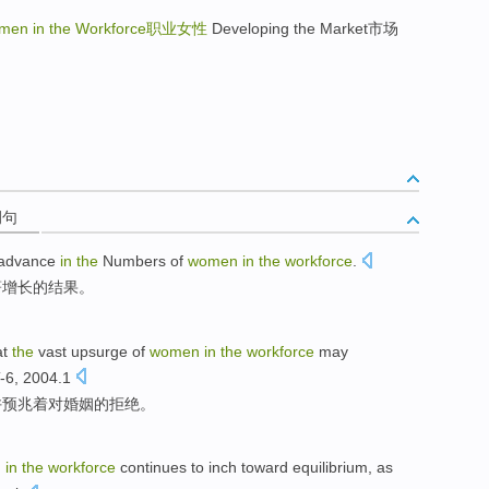
en in the Workforce
职业女性
Developing the Market市场
例句
 advance
in
the
Numbers
of
women
in
the
workforce
.
著增长
的
结果。
at
the
vast upsurge
of
women
in
the
workforce
may
-6, 2004.1
许
预兆
着对婚姻
的
拒绝
。
n
in
the
workforce
continues
to
inch
toward
equilibrium
, as