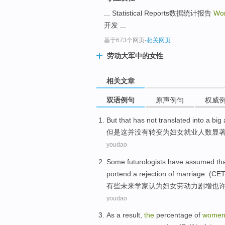
... Statistical Reports数据统计报告
Wom
开发 ...
基于673个网页
-
相关网页
劳动大军中的女性
相关文章
双语例句
原声例句
权威
But
that
has not
translated into
a big
但是
这
并
没有
转变
为
妇女
就业人数显
youdao
Some
futurologists have
assumed
th
portend
a
rejection
of
marriage
. (CET
有些
未来
学家
认为
妇女
劳动力
剧增
也
youdao
As a
result
,
the
percentage
of
wome