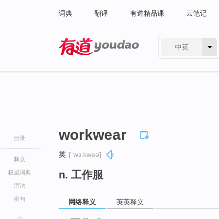
词典
翻译
有道精品课
云笔记
中英
有道 - 网易旗下搜索
workwear
目录
英
[ˈwɜːkweə]
释义
n. 工作服
权威词典
用法
例句
网络释义
英英释义