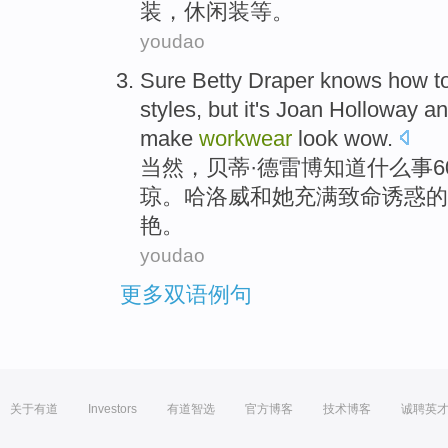
装，
休闲装
等
。
youdao
Sure
Betty
Draper
knows
how t
styles,
but
it's Joan
Holloway
an
make
workwear
look
wow
.
当然
，贝蒂·
德雷博
知道
什么事
6
琼。
哈
洛威
和
她充满
致命
诱惑
的
艳。
youdao
更多双语例句
关于有道
Investors
有道智选
官方博客
技术博客
诚聘英