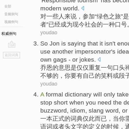
'
Responsible
tourism'
has
beco
全部
modern
world
.
音频例句
对
一些
人来说
，
参加
“
绿色
之
旅
”
视频例句
者”
已经
成为
现今社会的
一种
口号
youdao
权威例句
So Jon
is
saying
that
it
isn't en
use
another impersonator
's
ide
go
返回词典
top
own
gags -
or
jokes
.
乔恩
的
意思
是
仅仅
重复
一句
口头
不够
的，
你
要
有
自己
的
笑料
或段
youdao
A
formal
dictionary
will only tak
stop short
when
you
need
the
de
buzzword
,
idiom
,
slang
word
,
or
一
本
正式
的
词典
仅此
而已，
当
你
语
词
或者
头文字
的
定义
的时候，