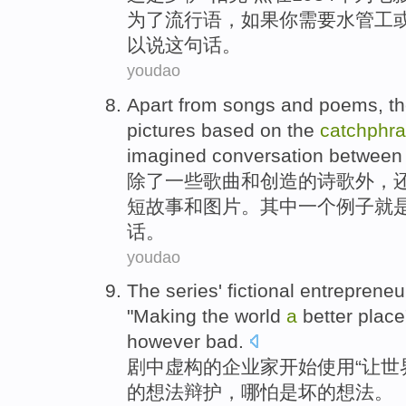
为
了
流行语
，
如果
你
需要
水
管工
以说这句话。
youdao
Apart from
songs
and
poems
,
t
pictures
based on
the
catchphr
imagined
conversation between
除了
一些歌曲
和
创造的
诗歌
外，
短
故事
和
图片
。
其中一个
例子
就
话
。
youdao
The series'
fictional
entrepreneu
"
Making
the world
a
better
plac
however
bad
.
剧中虚构
的
企业家
开始
使用
“
让
世
的
想法
辩护，
哪怕
是坏的想法。