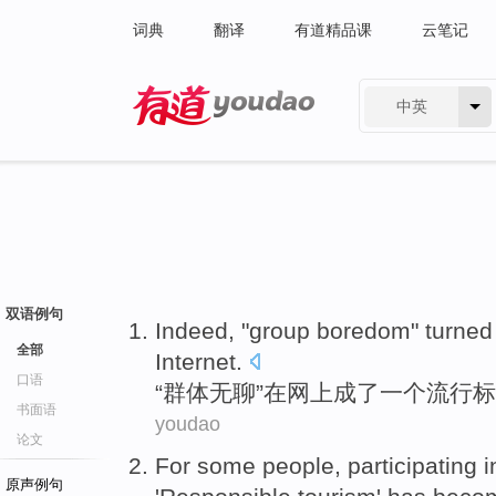
词典
翻译
有道精品课
云笔记
中英
有道 - 网易旗下搜索
双语例句
Indeed, "
group
boredom
"
turned
全部
Internet
.
口语
“
群体
无聊
”
在
网上
成了
一个
流行标
书面语
youdao
论文
For
some
people
,
participating i
原声例句