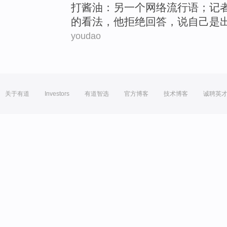
打
酱油
：
另一个
网络
流行语
；
记
的看法，他拒绝
回答
，说自己
是
youdao
关于有道
Investors
有道智选
官方博客
技术博客
诚聘英