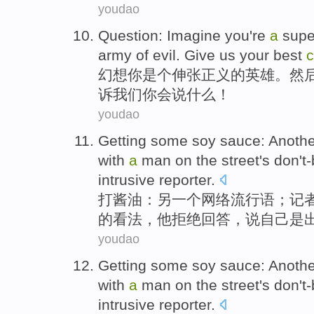
youdao
Question:
Imagine
you
're
a
supe
army
of
evil
.
Give
us
your
best
c
幻想
你
是个
伸张正义
的
英雄
。然
诉
我们
你
会说什么！
youdao
Getting some
soy
sauce
:
Anothe
with
a
man
on
the street
's
don't
intrusive
reporter
.
打
酱油
：
另一个
网络
流行语
；
记
的看法，他拒绝
回答
，说自己
是
youdao
Getting some
soy
sauce
:
Anothe
with
a
man
on
the street
's
don't
intrusive
reporter
.