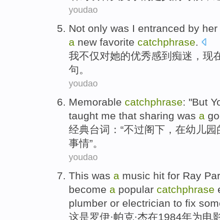
youdao
Not only
was
I
entranced by
her
a
new
favorite
catchphrase
.
我
不仅
对
她
的优秀感到痴迷，
现
句
。
youdao
Memorable
catchphrase
: "
But
Y
taught
me
that
sharing
was
a
go
经典
台词
：“
不过
阁下
，
在
幼儿园
事情”。
youdao
This
was
a
music hit
for
Ray
Par
become
a
popular
catchphrase
e
plumber
or
electrician
to
fix
som
这
是
罗伊·
帕克
·杰
在
1984年
为
电