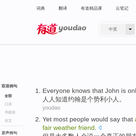
词典
翻译
有道精品课
云笔记
中英
有道 - 网易旗下搜索
双语例句
Everyone
knows that
John
is
on
全部
人人
知道
约翰
是个
势利
小人。
口语
youdao
书面语
Yet
most
people
would
say that
论文
fair
weather
friend
.
原声例句