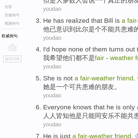
但是
大多数
人
会
说
一
个
真正
的
朋
全部
youdao
音频例句
He
has
realized
that
Bill
is
a
fair
视频例句
他
已
意识
到
比尔
是个
不能共患难
权威例句
youdao
I
'd hope
none of
them
turns out
go
我
希望
他们
都不是
fair
-
weather
f
返回词典
top
youdao
She
is
not
a
fair-
weather
friend
.
她
是
一个可
共患难
的朋友。
youdao
Everyone knows that
he
is
only
人人皆知
他
是
只能
同
安乐
不能共
youdao
He
is just
a
fair-
weather
friend
.