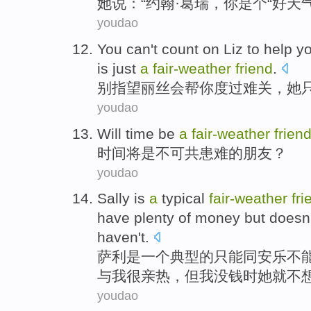
她
说
：“约翰·
葛瑞
，
你
是个
“好
天
youdao
You
can't
count on
Liz
to
help
yo
is
just
a
fair-
weather
friend
.
别
指望
丽丝
会
帮
你
度过难关，
她
youdao
Will
time
be
a
fair-
weather
frien
时间
将
是
不可共患难
的
朋友
？
youdao
Sally
is
a
typical
fair-
weather
fri
have
plenty
of
money
but
doesn
haven
't.
萨利
是
一个
典型
的
只能同安乐不
与
我
很
亲热
，
但
我
没
钱
时她就
不
youdao