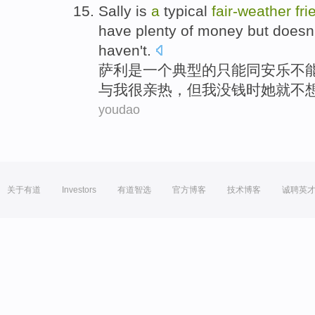
Sally
is
a
typical
fair-
weather
fri
have
plenty
of
money
but
doesn
haven
't.
萨利
是
一个
典型
的
只能同安乐不
与
我
很
亲热
，
但
我
没
钱
时她就
不
youdao
关于有道
Investors
有道智选
官方博客
技术博客
诚聘英