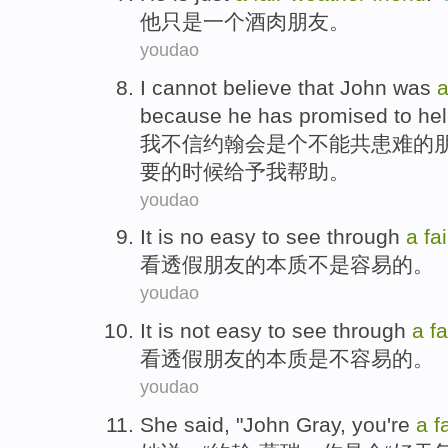
他
只是
一个
酒肉朋友
。
youdao
I
cannot
believe that
John
was
because
he
has promised
to
he
我
不
信
约翰
会
是个
不能共患难
的
要的时候给予
我
帮助
。
youdao
It
is no
easy to
see through
a
fai
看透
假
朋友
的本质
不是
容易
的。
youdao
It
is
not
easy to
see through
a
fa
看透
假
朋友
的本质
是
不
容易
的。
youdao
She
said
, "John
Gray
,
you
're
a
f