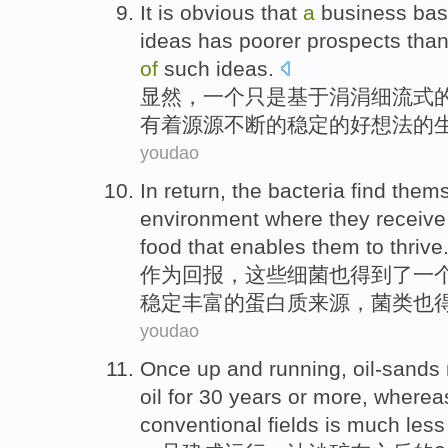
It is obvious
that
a
business
ba
ideas
has
poorer
prospects
than
of
such ideas.
显然
，
一个
只是
基于
涓涓细流式
有着
源源
不断的稳定的好想法的
youdao
In return
,
the
bacteria
find them
environment
where they
receive
food that enables them
to thrive
作为
回报，
这些
细菌
也
得到
了
一
稳定
丰富
的
蛋白质
来源，菌类也
youdao
Once
up and
running
,
oil-sands
oil
for
30
years
or
more
,
wherea
conventional
fields
is much
less