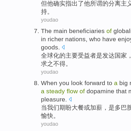
但
他
确实
指出
了他
所谓
的
分离
主
持
。
youdao
The
main
beneficiaries
of
global
in richer
nations
,
who
have enj
goods
.
全球化
的
主要
受益者
是
发达
国家
求之不得。
youdao
When
you
look
forward
to
a
big
a
steady
flow
of
dopamine
that
pleasure
.
当
我们
期盼
大餐
或
加薪
，
是
多巴
愉快。
youdao