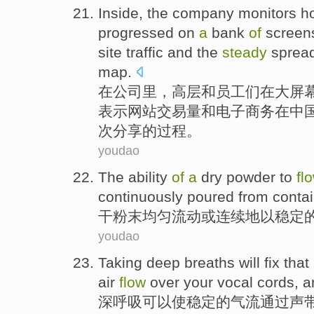
Inside
, the
company
monitors
ho
progressed
on
a
bank
of
screen
site
traffic
and
the
steady
sprea
map.
在
公司
里
，高层
和
员工们
在
大
屏
表示
网站
交易量
和
电子
商务在中
次
分享的过程。
youdao
The
ability
of
a
dry
powder
to
fl
continuously
poured from
conta
干
粉末
均匀
流动
或
连续
地
以
稳定
youdao
Taking deep breaths
will
fix
that
air
flow
over your
vocal
cords,
a
深呼吸
可以使
稳定
的
气流
通过声