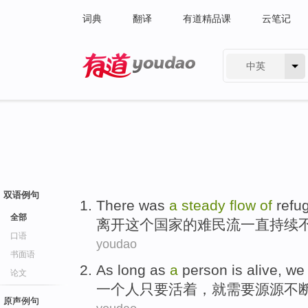
词典
翻译
有道精品课
云笔记
中英
有道 - 网易旗下搜索
双语例句
There was
a
steady
flow
of
refu
全部
离开
这个
国家
的
难民
流
一直
持续
口语
youdao
书面语
As long as
a
person
is
alive
,
we
论文
一个
人
只要活着
，
就
需要
源源
不
原声例句