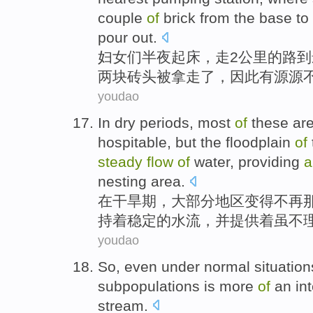
couple
of
brick
from
the base
to
pour
out.
妇女们
半夜
起床
，
走
2
公里
的
路
到
两
块
砖头
被
拿走了，因此
有
源源
youdao
In
dry
periods
,
most
of
these
ar
hospitable
,
but
the floodplain
of
steady
flow
of
water,
providing
a
nesting area.
在
干旱
期
，
大部分
地区
变得
不再
持着
稳定
的
水流
，
并提供
着
虽
不
youdao
So
,
even
under
normal
situation
subpopulations
is
more
of
an
in
stream
.