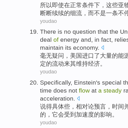
所以
即使
在
正常
条件下
，
这些
亚
断断续续
的
细流
，
而不是
一
条
不
youdao
There is no
question
that
the Un
deal
of
energy
and
,
in fact
,
relie
maintain
its
economy
.
毫无
疑问
，
美国
进口
了
大量
的
能
定
的
流动
来
其
维持
经济。
youdao
Specifically
, Einstein's special 
time
does
not
flow
at
a
steady
r
acceleration
.
说得具体些
，
相对论
预言
，
时间
的，
它
会
受到
加速度
的影响。
youdao