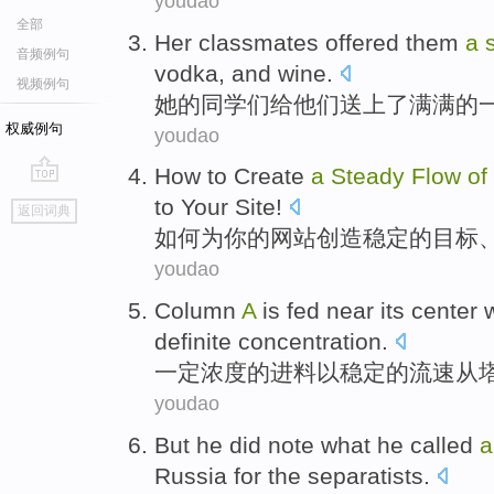
youdao
全部
Her
classmates
offered
them
a
音频例句
vodka
,
and
wine
.
视频例句
她
的
同学们
给
他们
送上了满满的
权威例句
youdao
How to
Create
a
Steady
Flow
of
go
to
Your
Site
!
返回词典
top
如何
为
你
的
网站
创造
稳定
的
目标
youdao
Column
A
is fed
near
its
center
definite
concentration
.
一定
浓度
的
进料
以
稳定
的
流速
从
youdao
But
he
did
note
what he
called
Russia
for
the
separatists
.