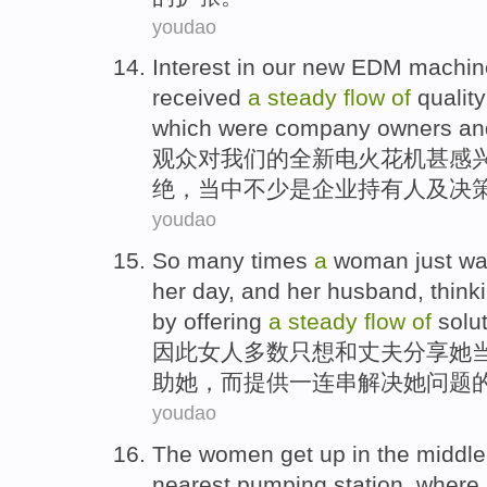
youdao
Interest in
our
new
EDM
machin
received
a
steady
flow
of
qualit
which
were
company
owners
an
观众对
我们
的
全新
电火花
机
甚感
绝
，当中
不少
是
企业
持有人
及
决
youdao
So
many times
a
woman
just wa
her
day
,
and
her husband
,
think
by offering
a
steady
flow
of
solu
因此
女人
多数
只想
和
丈夫
分享
她
助
她，而
提供
一连串
解决
她问题
youdao
The
women
get up
in the
middle
nearest
pumping
station, wher