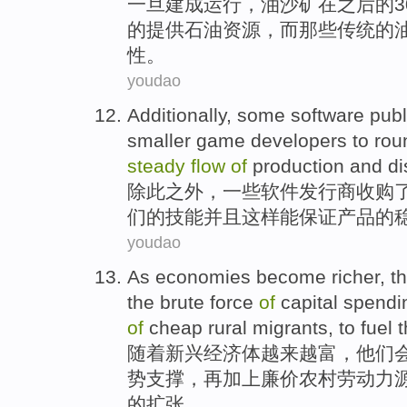
一旦
建成
运行
，
油
沙
矿
在
之后
的
3
的
提供
石油资源，
而那些
传统
的
性。
youdao
Additionally
,
some
software
pub
smaller
game
developers
to rou
steady
flow
of
production
and
di
除此之外
，
一些
软件
发行商
收购
们的
技能
并且
这样能保证
产品
的
youdao
As
economies
become
richer
,
t
the brute
force
of
capital
spendi
of
cheap
rural
migrants, to
fuel
t
随着
新兴经济体
越来越富
，
他们
势支撑，再
加上
廉价
农村
劳动力
的
扩张
。