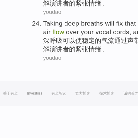
解
演讲者的
紧张
情绪。
youdao
Taking deep breaths
will
fix
that
air
flow
over your
vocal
cords,
a
深呼吸
可以使
稳定
的
气流
通过声
解
演讲者的
紧张
情绪。
youdao
关于有道
Investors
有道智选
官方博客
技术博客
诚聘英