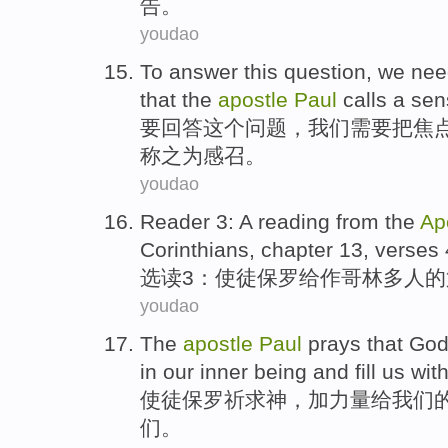
告
。
youdao
To
answer
this
question
,
we
nee
that
the
apostle
Paul
calls a
sen
要
回答
这个
问题
，
我们
需要
把
焦
称之为
感召。
youdao
Reader
3
: A reading from
the
Ap
Corinthians
,
chapter
13
,
verses
选读
3
：
使徒
保罗
给作
哥
林多人的
youdao
The
apostle
Paul
prays that
Go
in
our
inner being
and
fill
us
with
使徒
保罗
祈求
神
，加
力量
给
我们
们
。