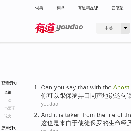
词典
翻译
有道精品课
云笔记
中英
有道 - 网易旗下搜索
双语例句
Can
you
say
that
with
the
Apost
全部
你
可以
跟
保罗
异口同声
地
说
这
句
口语
youdao
书面语
And it
is taken
from
the
life
of t
论文
这
也是
来自于
使徒
保罗
的
生命
经
原声例句