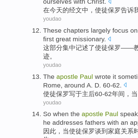
ourselves with
Christ
.
在
今天
的
经文
中，
使徒
保罗
告诉
youdao
These
chapters
largely focus
o
first great
missionary
.
这
部分
集中
记述
了
使徒
保罗
——
迹。
youdao
The
apostle
Paul
wrote
it somet
Rome
, around A. D.
60
-
62.
使徒
保罗
写
于主后
60
-
62年间，
youdao
So
when
the
apostle
Paul
speak
he
addresses
fathers
with an
ap
因此
，
当
使徒
保罗
谈到
家庭
关系