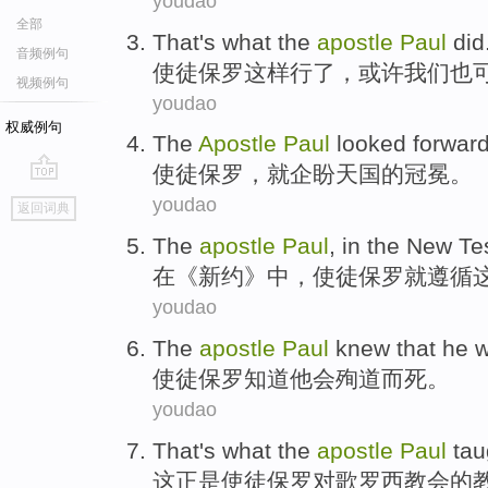
youdao
全部
That
's what the
apostle
Paul
did
音频例句
使徒
保罗
这样
行了，
或许
我们
也
视频例句
youdao
权威例句
The
Apostle
Paul
looked forward
使徒
保罗
，就
企盼
天国
的
冠冕
。
go
youdao
返回词典
top
The
apostle
Paul
,
in
the
New Te
在
《
新约
》中，
使徒
保罗
就
遵循
youdao
The
apostle
Paul
knew that
he
w
使徒
保罗
知道
他
会
殉道
而
死
。
youdao
That
's what
the
apostle
Paul
tau
这
正是
使徒
保罗
对歌
罗西
教会
的