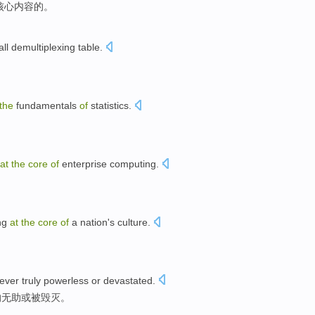
核心内容
的
。
all
demultiplexing
table.
the
fundamentals
of
statistics
.
at
the
core
of
enterprise
computing
.
ng
at
the
core
of
a
nation
's
culture
.
。
ever
truly
powerless
or
devastated
.
的
无助
或
被毁灭。