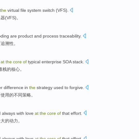
the
virtual
file
system
switch
(
VFS
).
换器
(
VFS
)。
oding
are
product
and
process
traceability
.
可追溯性
。
at
the
core
of
typical
enterprise
SOA
stack
.
堆栈
的
核心
。
er
difference
in
the
strategy
used
to
forgive
.
所使用
的
不同
策略
。
nd always with
love
at
the
core
of
that effort.
最大
的
动力
。
nd always with
love
at
the
core
of
that effort.