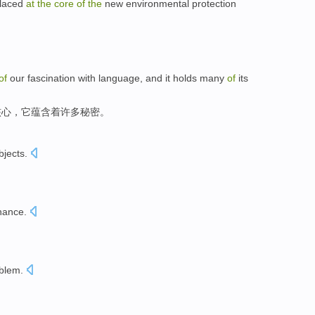
placed
at
the
core
of
the
new
environmental protection
。
of
our
fascination
with
language
, and
it
holds
many
of
its
核心
，
它
蕴含着
许多
秘密。
bjects
.
nance
.
blem
.