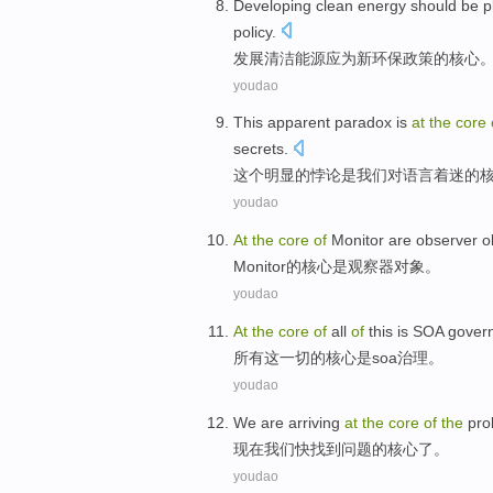
Developing
clean
energy
should be 
policy
.
发展
清洁
能源
应为
新
环保
政策
的
核心
youdao
This
apparent
paradox
is
at
the
core
secrets
.
这个
明显
的
悖论
是
我们
对
语言
着迷
的
youdao
At
the
core
of
Monitor
are
observer
o
Monitor
的
核心
是
观察器
对象
。
youdao
At
the
core
of
all
of
this
is
SOA
gover
所有
这
一切
的
核心
是
soa
治理
。
youdao
We
are
arriving
at
the
core
of
the
pro
现在
我们
快
找到问题
的
核心
了。
youdao