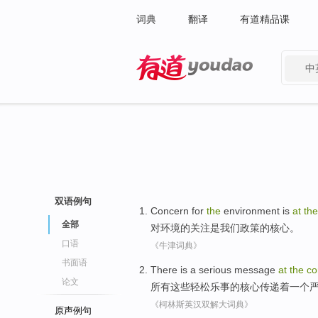
词典
翻译
有道精品课
中
有道 - 网易旗下搜索
双语例句
Concern
for
the
environment
is
at
th
全部
对
环境
的
关注
是
我们
政策
的
核心
。
口语
《牛津词典》
书面语
There is
a
serious
message
at
the
co
论文
所有
这些
轻松乐事
的
核心
传递着
一个
《柯林斯英汉双解大词典》
原声例句