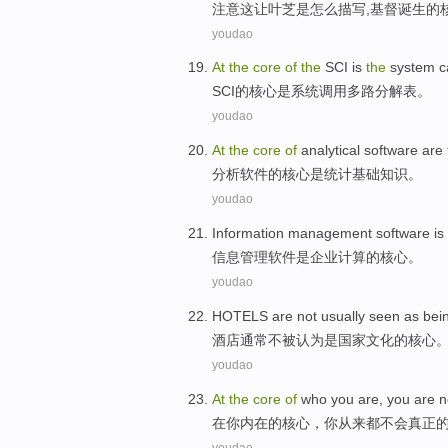
注意
这
让
叶芝
是
怎么
描写,
基督
诞生
的
youdao
At
the
core
of
the
SCI
is
the
system
c
SCI
的
核心
是
系统
调用
多路
分解表。
youdao
At
the
core
of
analytical
software
are
分析
软件
的
核心
是
统计
基础知识
。
youdao
Information
management
software
is
信息
管理
软件
是
企业
计算
的
核心
。
youdao
HOTELS
are not
usually
seen as
bei
酒店
通常
不
被
认为
是
国家
文化
的
核心
youdao
At
the
core
of
who
you
are, you
are n
在
你
内在
的
核心
，你从来
都
不会
真正
youdao