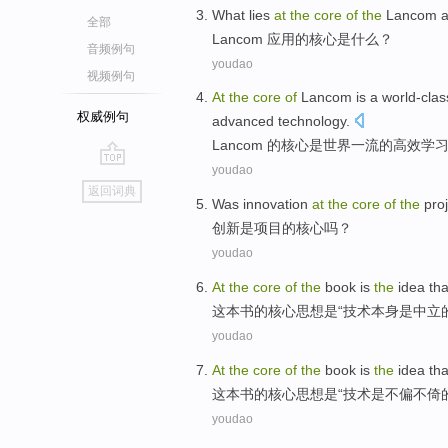
W
hat lies
at
the
core
of
the
Lancom 
全部
L
ancom 应用的核心是什么？
音频例句
youdao
视频例句
A
t
the
core
of
Lancom is a world-clas
权威例句
advanced technology.
L
ancom 的核心是世界一流的高效
youdao
go
返回词典
top
Was
innovation
at
the
core
of
the
pro
创新
是
项目
的
核心
吗？
youdao
At
the
core
of
the
book
is
the
idea
tha
这本书
的
核心
思想
是
“
技术
本身
是
中立
youdao
At
the
core
of
the
book
is
the
idea
tha
这本书
的
核心
思想
是
“
技术
是
不偏不倚
youdao