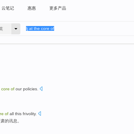
云笔记
惠惠
更多产品
英
e
core
of
our
policies
.
re
of
all
this frivolity
.
严肃
的
讯息
。