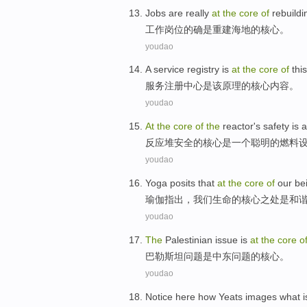
Jobs
are
really
at
the
core
of
rebuildi
工作岗位
的确
是
重建
海地
的
核心
。
youdao
A
service
registry
is
at
the
core
of
this
服务
注册中心
是
该
原理
的
核心内容
。
youdao
At
the
core
of
the
reactor
's
safety
is
a
反应堆
安全
的
核心
是
一个
聪明的
燃料
youdao
Yoga posits
that
at
the
core
of
our
be
瑜伽
指出，
我们
生命
的
核心
之
处
是
和
youdao
The
Palestinian
issue
is
at
the
core
o
巴勒斯坦
问题
是
中东
问题
的
核心
。
youdao
Notice
here
how
Yeats
images
what
i