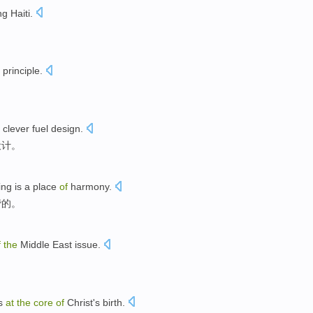
ng
Haiti
.
principle
.
clever
fuel
design
.
设计
。
ing
is
a
place
of
harmony.
谐的。
f
the
Middle East
issue.
s
at
the
core
of
Christ
's
birth
.