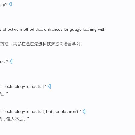
app?
s effective method that enhances language leaning with
学习方法，其旨在通过先进科技来提高语言学习。
ject
?
t "
technology
is
neutral
."
的。”
t "
technology
is
neutral
,
but
people
aren't
."
的，
但
人
不是
。”