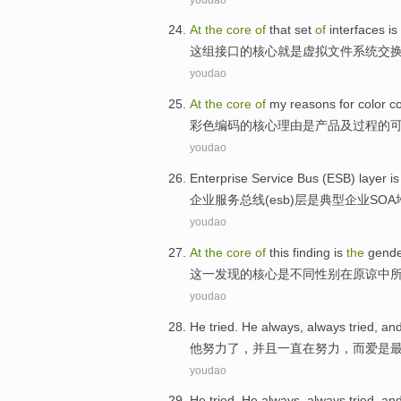
At
the
core
of
that
set
of
interfaces
is
这
组
接口
的
核心
就是
虚拟
文件
系统
交
youdao
At
the
core
of
my reasons for
color
c
彩色
编码
的
核心
理由
是
产品
及
过程
的
youdao
Enterprise
Service
Bus
(
ESB
)
layer
is
企业
服务
总线
(
esb
)
层
是
典型
企业
SOA
youdao
At
the
core
of
this
finding
is
the
gend
这
一发现
的
核心
是
不同
性别
在
原谅中
youdao
He
tried
. He
always
, always tried, a
他
努力
了，
并且一直
在
努力，而
爱
是
youdao
He
tried
. He
always
, always tried, a