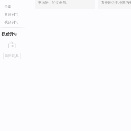
书面语、论文例句。
看美剧边学地道的
全部
音频例句
视频例句
权威例句
go
返回词典
top