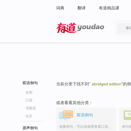
词典
翻译
有道精品课
中
有道 - 网易旗下搜索
双语例句
当前分类下找不到"
abridged edition
"的
全部
口语
或者看看其他分类：
书面语
双语例句
论文
海量例句，可以按难度查看口语、
例句
原声例句