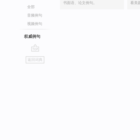
书面语、论文例句。
看美
全部
音频例句
视频例句
权威例句
go
返回词典
top