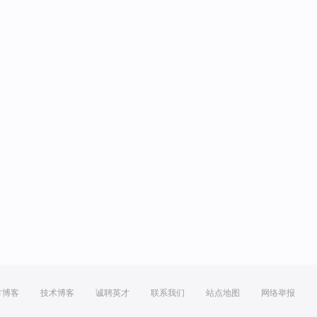
方博客
技术博客
诚聘英才
联系我们
站点地图
网络举报