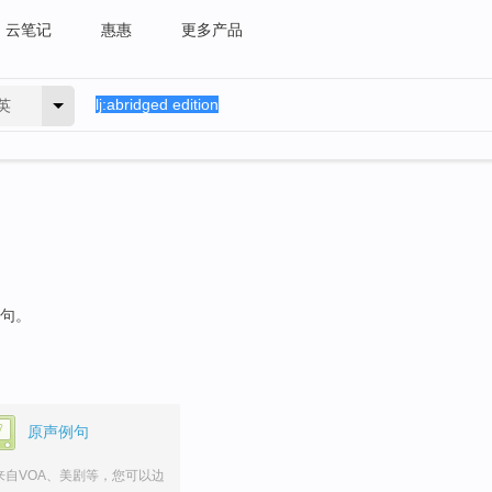
云笔记
惠惠
更多产品
英
例句。
原声例句
来自VOA、美剧等，您可以边