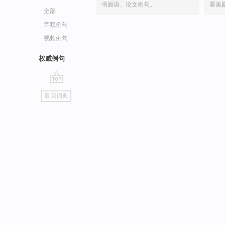
书面语、论文例句。
看美
全部
音频例句
视频例句
权威例句
go
返回词典
top