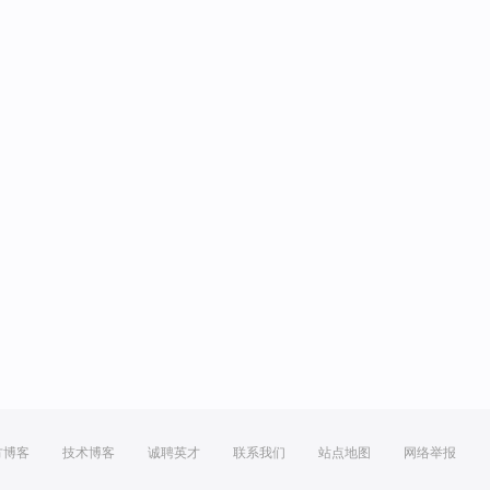
方博客
技术博客
诚聘英才
联系我们
站点地图
网络举报