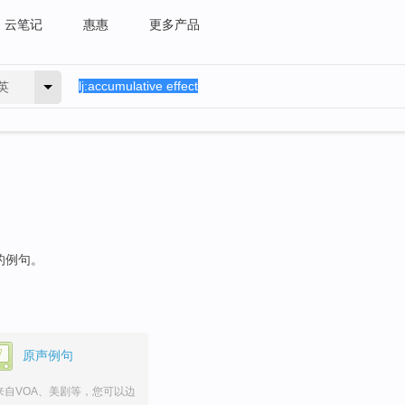
云笔记
惠惠
更多产品
英
的例句。
原声例句
来自VOA、美剧等，您可以边