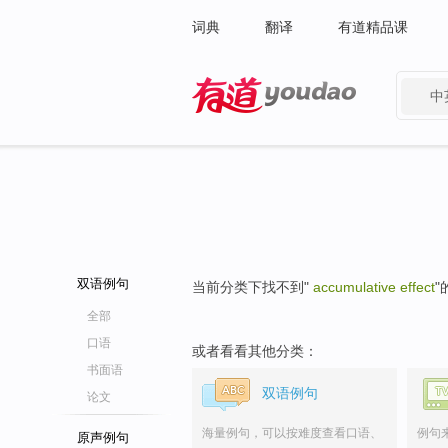
词典
翻译
有道精品课
中
有道 - 网易旗下搜索
双语例句
当前分类下找不到"
accumulative effect
"
全部
口语
或者看看其他分类：
书面语
双语例句
论文
海量例句，可以按难度查看口语、
例句
原声例句