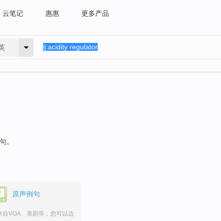
云笔记
惠惠
更多产品
英
例句。
原声例句
来自VOA、美剧等，您可以边