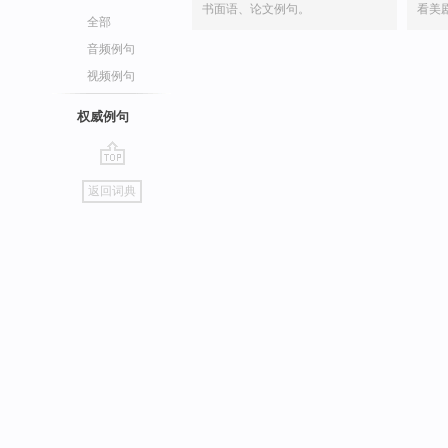
书面语、论文例句。
看美
全部
音频例句
视频例句
权威例句
go
返回词典
top