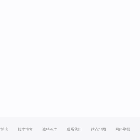
方博客
技术博客
诚聘英才
联系我们
站点地图
网络举报