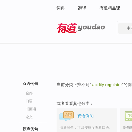
词典
翻译
有道精品课
中
有道 - 网易旗下搜索
双语例句
当前分类下找不到"
acidity regulator
"的
全部
口语
或者看看其他分类：
书面语
双语例句
论文
海量例句，可以按难度查看口语、
例句
原声例句