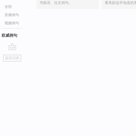
书面语、论文例句。
看美剧边学地道的
全部
音频例句
视频例句
权威例句
go
返回词典
top