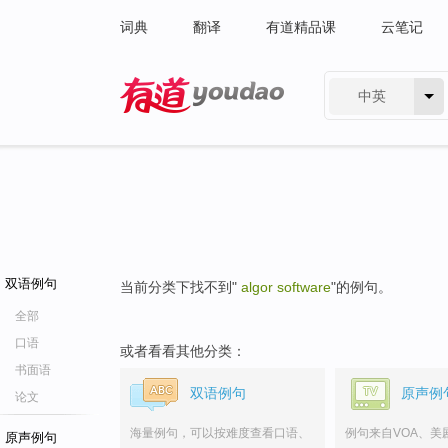
词典
翻译
有道精品课
云笔记
中英
有道 - 网易旗下搜索
双语例句
当前分类下找不到"
algor software
"的例句。
全部
口语
或者看看其他分类：
书面语
双语例句
原声例
论文
海量例句，可以按难度查看口语、
例句来自VOA、美
原声例句