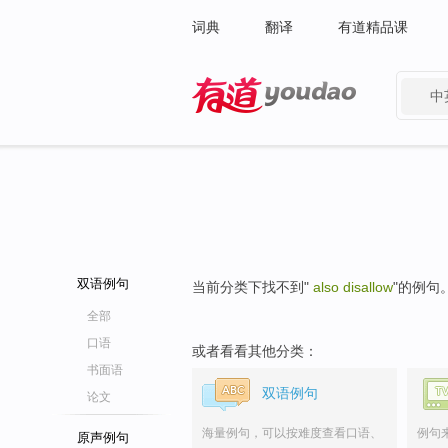
词典
翻译
有道精品课
中
有道 - 网易旗下搜索
双语例句
当前分类下找不到"
also disallow
"的例句
全部
口语
或者看看其他分类：
书面语
双语例句
论文
海量例句，可以按难度查看口语、
例句
原声例句