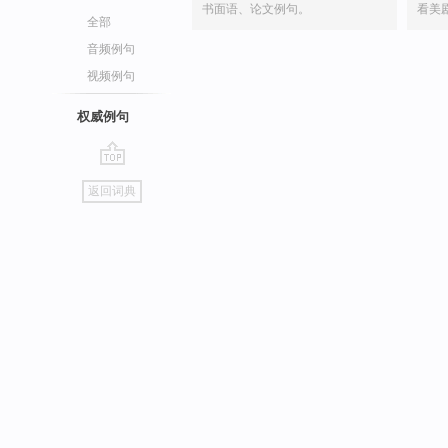
书面语、论文例句。
看美
全部
音频例句
视频例句
权威例句
go
返回词典
top