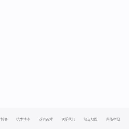
方博客
技术博客
诚聘英才
联系我们
站点地图
网络举报