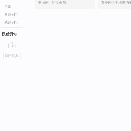
书面语、论文例句。
看美剧边学地道的
全部
音频例句
视频例句
权威例句
go
返回词典
top