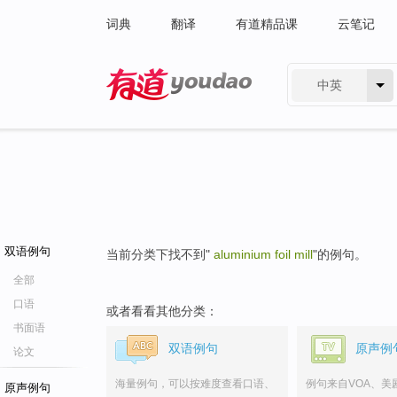
词典
翻译
有道精品课
云笔记
中英
有道 - 网易旗下搜索
双语例句
当前分类下找不到"
aluminium foil mill
"的例句。
全部
口语
或者看看其他分类：
书面语
双语例句
原声例
论文
海量例句，可以按难度查看口语、
例句来自VOA、美
原声例句