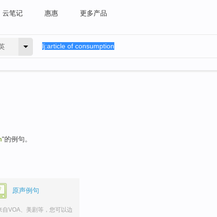
云笔记
惠惠
更多产品
英
n
"的例句。
原声例句
来自VOA、美剧等，您可以边