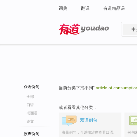
词典
翻译
有道精品课
中
有道 - 网易旗下搜索
双语例句
当前分类下找不到"
article of consumptio
全部
口语
或者看看其他分类：
书面语
双语例句
论文
海量例句，可以按难度查看口语、
例句
原声例句