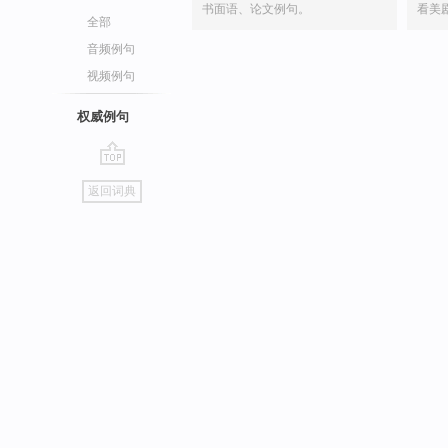
书面语、论文例句。
看美
全部
音频例句
视频例句
权威例句
go
返回词典
top