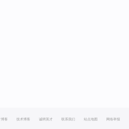
方博客
技术博客
诚聘英才
联系我们
站点地图
网络举报