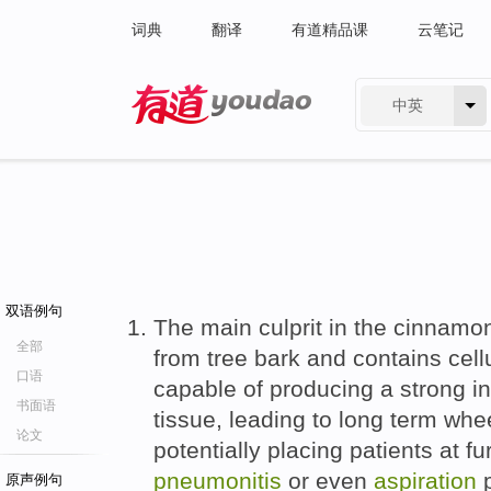
词典
翻译
有道精品课
云笔记
中英
有道 - 网易旗下搜索
双语例句
The main culprit in the cinnamo
全部
from tree bark and contains cellu
口语
capable of producing a strong i
书面语
tissue, leading to long term wh
论文
potentially placing patients at fur
pneumonitis
or even
aspiration
p
原声例句