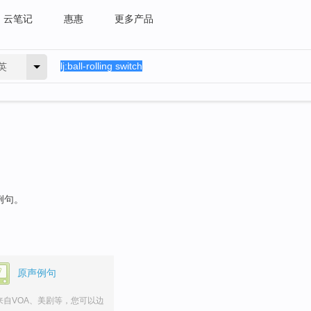
云笔记
惠惠
更多产品
英
例句。
原声例句
来自VOA、美剧等，您可以边