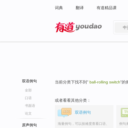
词典
翻译
有道精品课
中
有道 - 网易旗下搜索
双语例句
当前分类下找不到"
ball-rolling switch
"的
全部
口语
或者看看其他分类：
书面语
双语例句
论文
海量例句，可以按难度查看口语、
例句
原声例句