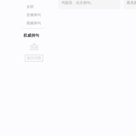
书面语、论文例句。
看美
全部
音频例句
视频例句
权威例句
go
返回词典
top