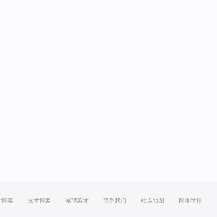
方博客
技术博客
诚聘英才
联系我们
站点地图
网络举报