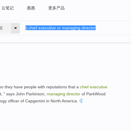
云笔记
惠惠
更多产品
英
so they have people with reputations that a
chief
executive
t, " says John Parkinson,
managing
director
of ParkWood
ogy officer of Capgemini in North America.