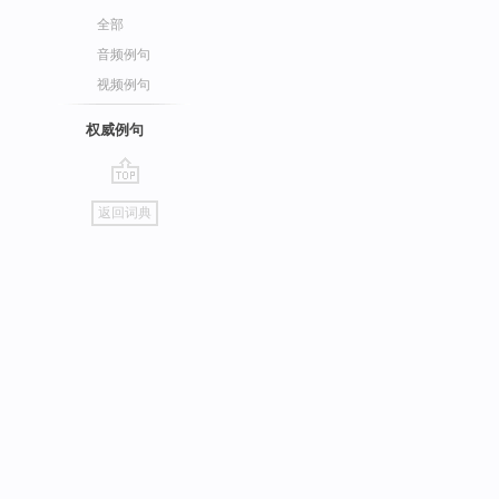
全部
音频例句
视频例句
权威例句
go
返回词典
top