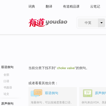
词典
翻译
有道精品课
云笔记
中英
有道 - 网易旗下搜索
双语例句
当前分类下找不到"
choke valve
"的例句。
全部
口语
或者看看其他分类：
书面语
双语例句
原声例
论文
海量例句，可以按难度查看口语、
例句来自VOA、美
原声例句