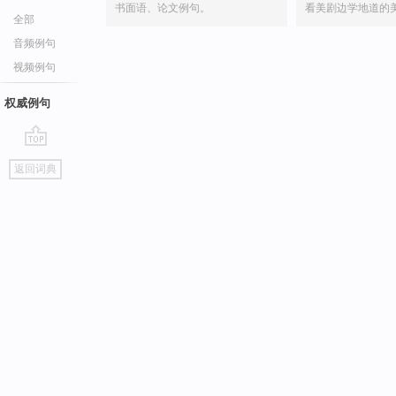
书面语、论文例句。
看美剧边学地道的
全部
音频例句
视频例句
权威例句
go
返回词典
top