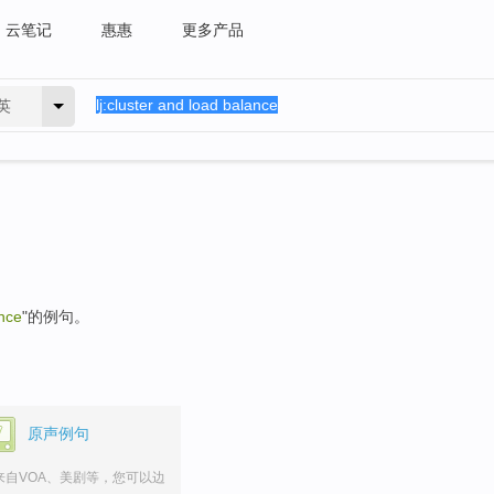
云笔记
惠惠
更多产品
英
ance
"的例句。
原声例句
来自VOA、美剧等，您可以边