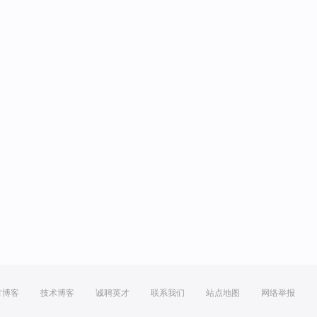
方博客
技术博客
诚聘英才
联系我们
站点地图
网络举报