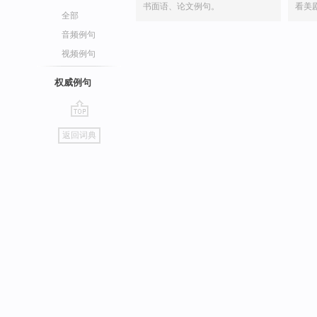
书面语、论文例句。
看美
全部
音频例句
视频例句
权威例句
go
返回词典
top