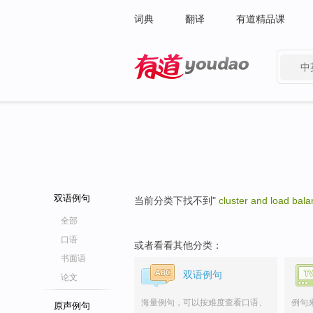
词典
翻译
有道精品课
中
有道 - 网易旗下搜索
双语例句
当前分类下找不到"
cluster and load bal
全部
口语
或者看看其他分类：
书面语
双语例句
论文
海量例句，可以按难度查看口语、
例句
原声例句