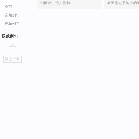
书面语、论文例句。
看美剧边学地道的
全部
音频例句
视频例句
权威例句
go
返回词典
top