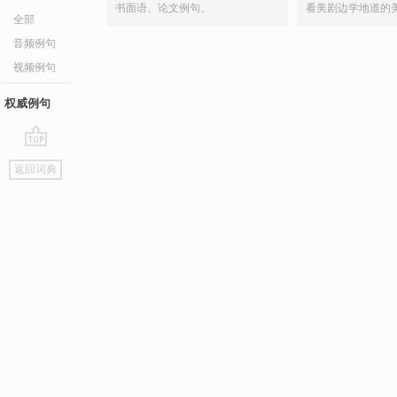
书面语、论文例句。
看美剧边学地道的
全部
音频例句
视频例句
权威例句
go
返回词典
top