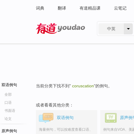
词典
翻译
有道精品课
云笔记
中英
有道 - 网易旗下搜索
双语例句
当前分类下找不到"
coruscation
"的例句。
全部
口语
或者看看其他分类：
书面语
双语例句
原声例
论文
海量例句，可以按难度查看口语、
例句来自VOA、美
原声例句