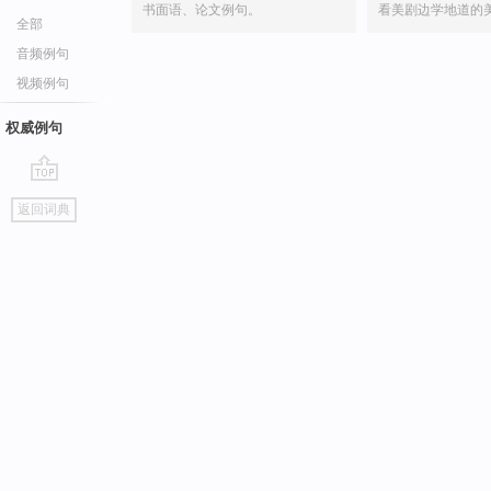
书面语、论文例句。
看美剧边学地道的
全部
音频例句
视频例句
权威例句
go
返回词典
top