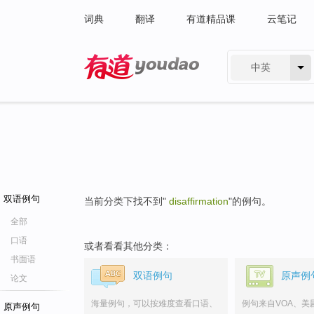
词典
翻译
有道精品课
云笔记
中英
有道 - 网易旗下搜索
双语例句
当前分类下找不到"
disaffirmation
"的例句。
全部
口语
或者看看其他分类：
书面语
双语例句
原声例
论文
海量例句，可以按难度查看口语、
例句来自VOA、美
原声例句