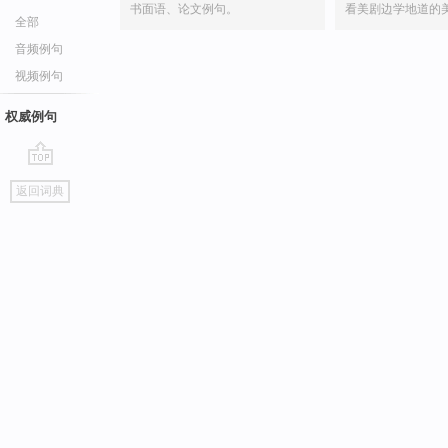
书面语、论文例句。
看美剧边学地道的
全部
音频例句
视频例句
权威例句
go
返回词典
top