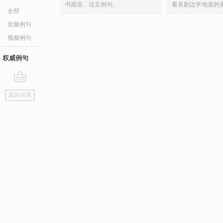
书面语、论文例句。
看美剧边学地道的
全部
音频例句
视频例句
权威例句
go
返回词典
top